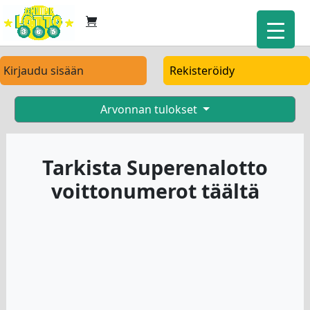
Kirjaudu sisään
Rekisteröidy
Arvonnan tulokset
Tarkista Superenalotto
voittonumerot täältä