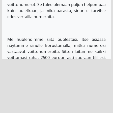
voittonumerot. Se tulee olemaan paljon helpompaa
kuin luuletkaan, ja mikä parasta, sinun ei tarvitse
edes vertailla numeroita.
Me huolehdimme siitä puolestasi. Itse asiassa
näytämme sinulle korostamalla, mitkä numerosi
vastaavat voittonumeroita. Sitten laitamme kaikki
voittamasi rahat 2500 euroon asti suoraan tilillesi.
Sinun ei tarvitse huolehtia siitä, että lunastat ne tai
varmistat, että tarkistat mitään. Me teemme
kaiken, jotta voit nauttia voitoistasi.
Superenalotto tulosten arkisto
Kaikilla sivuillamme, joilla näytetään Superenaloton