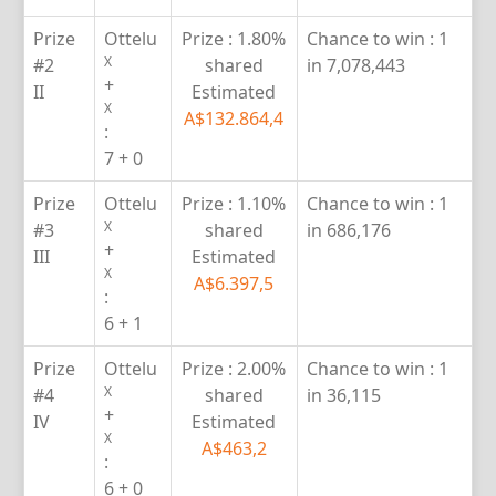
Prize
Ottelu
Prize :
1.80%
Chance to win :
1
X
#2
shared
in 7,078,443
+
II
Estimated
X
A$132.864,4
:
7 + 0
Prize
Ottelu
Prize :
1.10%
Chance to win :
1
X
#3
shared
in 686,176
+
III
Estimated
X
A$6.397,5
:
6 + 1
Prize
Ottelu
Prize :
2.00%
Chance to win :
1
X
#4
shared
in 36,115
+
IV
Estimated
X
A$463,2
:
6 + 0