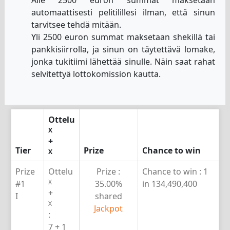
automaattisesti pelitilillesi ilman, että sinun
tarvitsee tehdä mitään.
Yli 2500 euron summat maksetaan shekillä tai
pankkisiirrolla, ja sinun on täytettävä lomake,
jonka tukitiimi lähettää sinulle. Näin saat rahat
selvitettyä lottokomission kautta.
Ottelu
X
+
Tier
Prize
Chance to win
X
Prize
Ottelu
Prize :
Chance to win :
1
X
#1
35.00%
in 134,490,400
+
I
shared
X
Jackpot
:
7 + 1