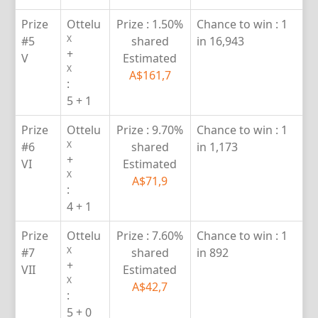
Prize
Ottelu
Prize :
1.50%
Chance to win :
1
X
#5
shared
in 16,943
+
V
Estimated
X
A$161,7
:
5 + 1
Prize
Ottelu
Prize :
9.70%
Chance to win :
1
X
#6
shared
in 1,173
+
VI
Estimated
X
A$71,9
:
4 + 1
Prize
Ottelu
Prize :
7.60%
Chance to win :
1
X
#7
shared
in 892
+
VII
Estimated
X
A$42,7
:
5 + 0