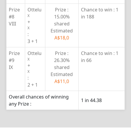
Prize
Ottelu
Prize :
Chance to win :
1
X
#8
15.00%
in 188
+
VIII
shared
X
Estimated
:
A$18,0
3 + 1
Prize
Ottelu
Prize :
Chance to win :
1
X
#9
26.30%
in 66
+
IX
shared
X
Estimated
:
A$11,0
2 + 1
Overall chances of winning
1 in 44.38
any Prize :