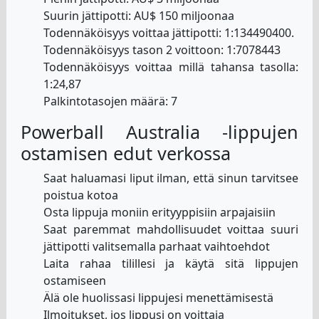
Suurin jättipotti: AU$ 150 miljoonaa
Todennäköisyys voittaa jättipotti: 1:134490400.
Todennäköisyys tason 2 voittoon: 1:7078443
Todennäköisyys voittaa millä tahansa tasolla:
1:24,87
Palkintotasojen määrä: 7
Powerball Australia -lippujen
ostamisen edut verkossa
Saat haluamasi liput ilman, että sinun tarvitsee
poistua kotoa
Osta lippuja moniin erityyppisiin arpajaisiin
Saat paremmat mahdollisuudet voittaa suuri
jättipotti valitsemalla parhaat vaihtoehdot
Laita rahaa tilillesi ja käytä sitä lippujen
ostamiseen
Älä ole huolissasi lippujesi menettämisestä
Ilmoitukset, jos lippusi on voittaja