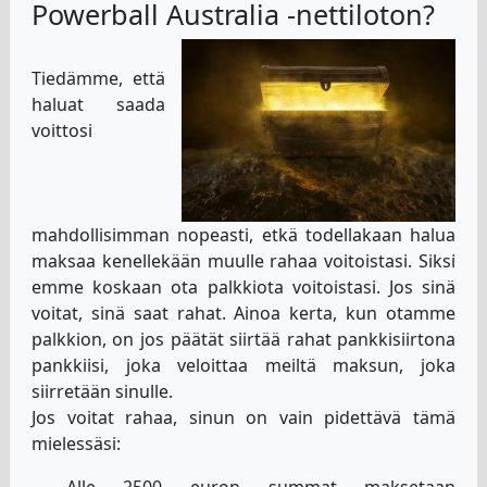
Powerball Australia -nettiloton?
Tiedämme, että
haluat saada
voittosi
mahdollisimman nopeasti, etkä todellakaan halua
maksaa kenellekään muulle rahaa voitoistasi. Siksi
emme koskaan ota palkkiota voitoistasi. Jos sinä
voitat, sinä saat rahat. Ainoa kerta, kun otamme
palkkion, on jos päätät siirtää rahat pankkisiirtona
pankkiisi, joka veloittaa meiltä maksun, joka
siirretään sinulle.
Jos voitat rahaa, sinun on vain pidettävä tämä
mielessäsi:
Alle 2500 euron summat maksetaan