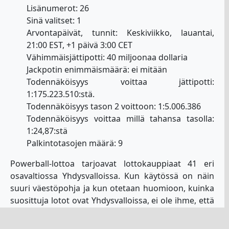
Lisänumerot: 26
Sinä valitset: 1
Arvontapäivät, tunnit: Keskiviikko, lauantai,
21:00 EST, +1 päivä 3:00 CET
Vähimmäisjättipotti: 40 miljoonaa dollaria
Jackpotin enimmäismäärä: ei mitään
Todennäköisyys voittaa jättipotti:
1:175.223.510:stä.
Todennäköisyys tason 2 voittoon: 1:5.006.386
Todennäköisyys voittaa millä tahansa tasolla:
1:24,87:stä
Palkintotasojen määrä: 9
Powerball-lottoa tarjoavat lottokauppiaat 41 eri
osavaltiossa Yhdysvalloissa. Kun käytössä on näin
suuri väestöpohja ja kun otetaan huomioon, kuinka
suosittuja lotot ovat Yhdysvalloissa, ei ole ihme, että
tämä lotto on niin suuri ja että siinä on näin suuret
palkinnot. Tämä arpajaiset ovat itse asiassa niin