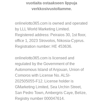
vuotiaita ostaakseen lippuja
verkkosivustoltamme.
onlinelotto365.com is owned and operated
by LLL World Marketing Limited.
Registered address: Peiraios 30, 1st floor,
office 1, 2023 Strovolos, Nikosia-Cyprus.
Registration number: HE 453636.
onlinelotto365.com is licensed and
regulated by the Government of the
Autonomous Island of Anjouan, Union of
Comoros with License No. ALSI-
202505055-F12. License holder is
GMarketing Limited, Sea Urchin Street,
San Pedro Town, Ambergris Caye, Belize,
Registry number 000047614.