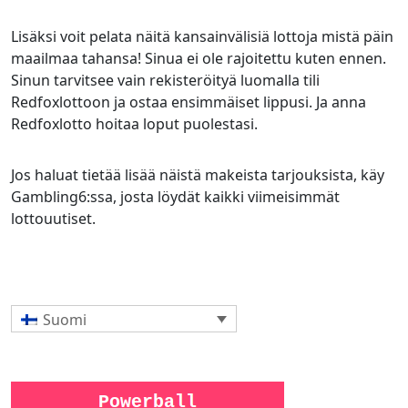
Lisäksi voit pelata näitä kansainvälisiä lottoja mistä päin
maailmaa tahansa! Sinua ei ole rajoitettu kuten ennen.
Sinun tarvitsee vain rekisteröityä luomalla tili
Redfoxlottoon ja ostaa ensimmäiset lippusi. Ja anna
Redfoxlotto hoitaa loput puolestasi.
Jos haluat tietää lisää näistä makeista tarjouksista, käy
Gambling6:ssa, josta löydät kaikki viimeisimmät
lottouutiset.
Suomi