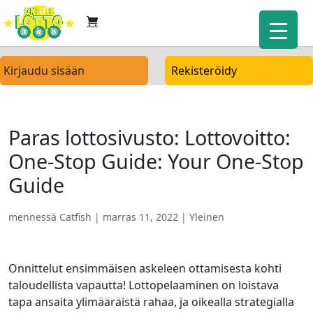
Kirjaudu sisään
Rekisteröidy
Paras lottosivusto: Lottovoitto:
One-Stop Guide: Your One-Stop
Guide
mennessä
Catfish
|
marras 11, 2022
| Yleinen
Onnittelut ensimmäisen askeleen ottamisesta kohti
taloudellista vapautta! Lottopelaaminen on loistava
tapa ansaita ylimääräistä rahaa, ja oikealla strategialla