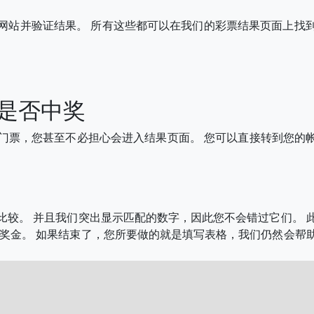
网站并验证结果。 所有这些都可以在我们的彩票结果页面上找
是否中奖
门票，您甚至不必担心会进入结果页面。 您可以直接转到您的
比较。 并且我们突出显示匹配的数字，因此您不会错过它们。 
供奖金。 如果结束了，您所要做的就是填写表格，我们仍然会帮