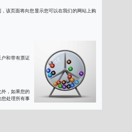
到，该页面将向您显示您可以在我们的网站上购
帐户和带有票证
此外，如果您的
助您处理所有事