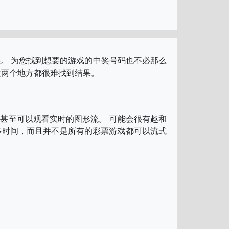
。 为您找到想要的游戏的中奖号码也不必那么
这两个地方都很难找到结果。
，您甚至可以观看实时的图形流。 可能会很有趣和
多时间，而且并不是所有的彩票游戏都可以流式