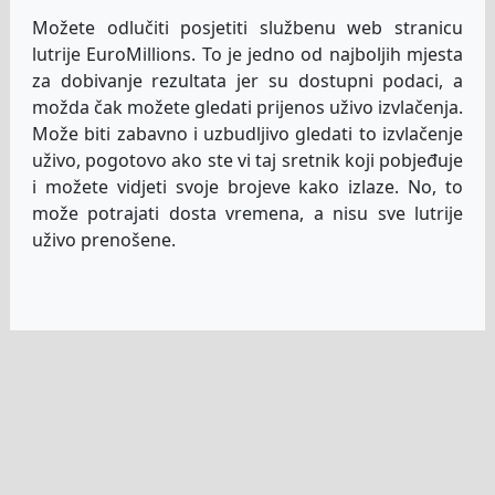
Možete odlučiti posjetiti službenu web stranicu
lutrije EuroMillions. To je jedno od najboljih mjesta
za dobivanje rezultata jer su dostupni podaci, a
možda čak možete gledati prijenos uživo izvlačenja.
Može biti zabavno i uzbudljivo gledati to izvlačenje
uživo, pogotovo ako ste vi taj sretnik koji pobjeđuje
i možete vidjeti svoje brojeve kako izlaze. No, to
može potrajati dosta vremena, a nisu sve lutrije
uživo prenošene.
Kada je lutrija već izvučena, druga opcija je
provjeriti YouTube kako biste vidjeli možete li
pronaći video izvlačenja ili nekoga tko objavljuje
brojeve nakon izvlačenja.