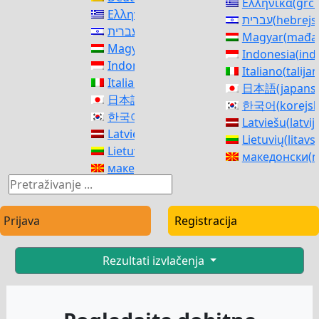
Ελληνικά
(
grčk
Ελληνικά
(
grčki
)
עברית
(
hebrejs
עברית
(
hebrejski
)
Magyar
(
mađar
Magyar
(
mađarski
)
Indonesia
(
ind
Indonesia
(
indonezijski
)
Italiano
(
talija
Italiano
(
talijanski
)
日本語
(
japans
日本語
(
japanski
)
한국어
(
korejsk
한국어
(
korejski
)
Latviešu
(
latvij
Latviešu
(
latvijski
)
Lietuvių
(
litavs
Lietuvių
(
litavski
)
македонски
(
m
македонски
(
makedonski
)
Norsk bokmål
Norsk bokmål
(
književni norveški
)
فارسی
(
perzijsk
فارسی
(
perzijski
)
polski
(
poljski
)
polski
(
poljski
)
Prijava
Registracija
Português
(
por
Português
(
portugalski (Portugal)
)
Română
(
rumu
Română
(
rumunjski
)
Русский
(
ruski
Rezultati izvlačenja
Русский
(
ruski
)
српски
(
srpski
српски
(
srpski
)
Slovenčina
(
sl
Slovenčina
(
slovački
)
Slovenščina
(
s