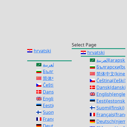
Select Page
hrvatski
hrvatski
العربية
(
arapski
العربية
(
arapski
)
Български
(
bu
Български
(
bugarski
)
简体中文
(
kines
简体中文
(
kineski (pojednostavljeni)
)
Čeština
(
češki
)
Čeština
(
češki
)
Dansk
(
danski
)
Dansk
(
danski
)
English
(
engles
English
(
engleski
)
Eesti
(
estonski
Eesti
(
estonski
)
Suomi
(
finski
)
Suomi
(
finski
)
Français
(
franc
Français
(
francuski
)
Deutsch
(
njem
Deutsch
(
njemački
)