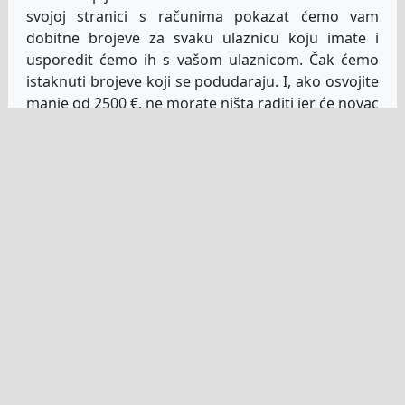
svojoj stranici s računima pokazat ćemo vam
dobitne brojeve za svaku ulaznicu koju imate i
usporedit ćemo ih s vašom ulaznicom. Čak ćemo
istaknuti brojeve koji se podudaraju. I, ako osvojite
manje od 2500 €, ne morate ništa raditi jer će novac
već biti automatski dodan na vaš račun za igrače
čim se rezultati provjere. To će vam olakšati
kupovinu ulaznica za sljedeće izvlačenje.
Arhiva rezultata britanske lutrije
Svaka stranica na našoj web stranici koja prikazuje
trenutne dobitne brojeve također će vam
pokazivati starije rezultate britanske lutrije. Moći
ćete provjeriti prethodna izvlačenja za stare
ulaznice ili saznati brojeve koje želite igrati sljedeći
put. Na kraju krajeva, mnogi ljudi vole provjeriti