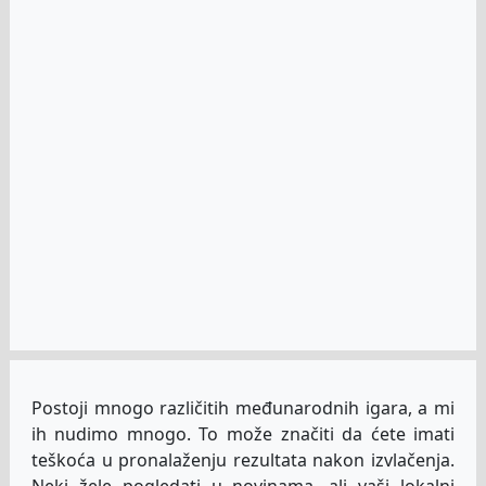
Postoji mnogo različitih međunarodnih igara, a mi
ih nudimo mnogo. To može značiti da ćete imati
teškoća u pronalaženju rezultata nakon izvlačenja.
Neki žele pogledati u novinama, ali vaši lokalni