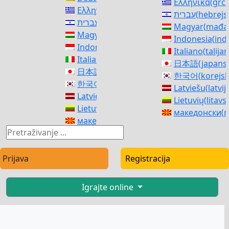
Ελληνικά
(
grčk
Ελληνικά
(
grčki
)
עברית
(
hebrejs
עברית
(
hebrejski
)
Magyar
(
mađar
Magyar
(
mađarski
)
Indonesia
(
ind
Indonesia
(
indonezijski
)
Italiano
(
talija
Italiano
(
talijanski
)
日本語
(
japans
日本語
(
japanski
)
한국어
(
korejsk
한국어
(
korejski
)
Latviešu
(
latvij
Latviešu
(
latvijski
)
Lietuvių
(
litavs
Lietuvių
(
litavski
)
македонски
(
m
македонски
(
makedonski
)
Norsk bokmål
Norsk bokmål
(
književni norveški
)
فارسی
(
perzijsk
فارسی
(
perzijski
)
polski
(
poljski
)
polski
(
poljski
)
Prijava
Registracija
Português
(
por
Português
(
portugalski (Portugal)
)
Română
(
rumu
Română
(
rumunjski
)
Русский
(
ruski
Igrajte online
Русский
(
ruski
)
српски
(
srpski
српски
(
srpski
)
Slovenčina
(
sl
Slovenčina
(
slovački
)
Slovenščina
(
s