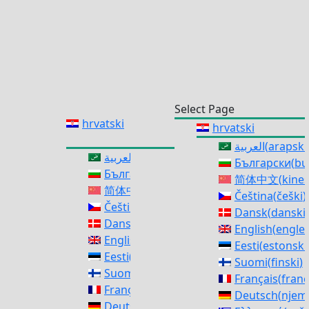
Select Page
hrvatski
hrvatski
العربية
(
arapski
العربية
(
arapski
)
Български
(
bu
Български
(
bugarski
)
简体中文
(
kines
简体中文
(
kineski (pojednostavljeni)
)
Čeština
(
češki
)
Čeština
(
češki
)
Dansk
(
danski
)
Dansk
(
danski
)
English
(
engles
English
(
engleski
)
Eesti
(
estonski
Eesti
(
estonski
)
Suomi
(
finski
)
Suomi
(
finski
)
Français
(
franc
Français
(
francuski
)
Deutsch
(
njem
Deutsch
(
njemački
)