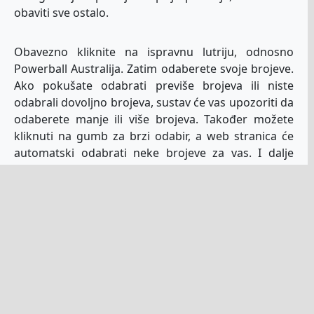
obaviti sve ostalo.
Obavezno kliknite na ispravnu lutriju, odnosno
Powerball Australija. Zatim odaberete svoje brojeve.
Ako pokušate odabrati previše brojeva ili niste
odabrali dovoljno brojeva, sustav će vas upozoriti da
odaberete manje ili više brojeva. Također možete
kliknuti na gumb za brzi odabir, a web stranica će
automatski odabrati neke brojeve za vas. I dalje
možete ručno urediti te brojeve ako vam se ne
sviđaju.
Postoji i metoda koju mnogi igrači vole koristiti –
funkcija brzog odabira. Ili možete ručno koristiti
neke od svojih omiljenih brojeva i dopustiti
generatoru slučajnih brojeva da odabere ostatak za
vas.