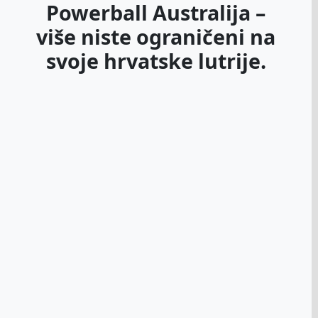
Slovenščina
(
slovenski
)
Powerball Australija –
Swahili
Swahili
Svenska
(
šveds
više niste ograničeni na
Svenska
(
švedski
)
Español
(
španj
Español
(
španjolski
)
svoje hrvatske lutrije.
Türkçe
(
turski
)
Türkçe
(
turski
)
Українська
(
uk
Українська
(
ukrajinski
)