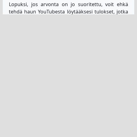
Lopuksi, jos arvonta on jo suoritettu, voit ehkä
tehdä haun YouTubesta löytääksesi tulokset, jotka
joku on jo julkaissut. Heillä voi olla video suorasta
arvonnasta, jonka he voivat laittaa läpi.
Helpoin tapa saada etsimäsi tulokset on kuitenkin
palata suoraan verkkosivustollemme. Sieltä löydät
kaikki lauantailoton numerot sekä kaikki muut
pelit, joita haluat pelata. Numerot ovat saatavilla
lottotulossivullamme, ja ne on helppo löytää.
Miten saat selville, onko
nettilippusi voittanut?
Kaikilla, jotka ovat jo ostaneet lippuja