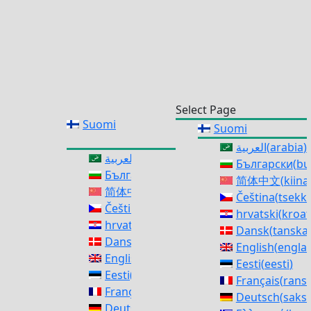
Select Page
Suomi
Suomi
العربية
(
arabia
)
العربية
(
arabia
)
Български
(
bu
Български
(
bulgaria
)
简体中文
(
kiina
简体中文
(
kiina
)
Čeština
(
tsekki
Čeština
(
tsekki
)
hrvatski
(
kroat
hrvatski
(
kroatia
)
Dansk
(
tanska
Dansk
(
tanska
)
English
(
englan
English
(
englanti
)
Eesti
(
eesti
)
Eesti
(
eesti
)
Français
(
rans
Français
(
ranska
)
Deutsch
(
saks
Deutsch
(
saksa
)