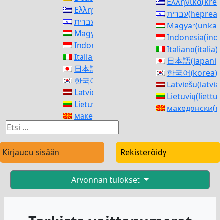
Ελληνικά
(
krei
Ελληνικά
(
kreikka
)
עברית
(
heprea
)
עברית
(
heprea
)
Magyar
(
unkar
Magyar
(
unkari
)
Indonesia
(
ind
Indonesia
(
indonesia
)
Italiano
(
italia
)
Italiano
(
italia
)
日本語
(
japani
)
日本語
(
japani
)
한국어
(
korea
)
한국어
(
korea
)
Latviešu
(
latvia
Latviešu
(
latvia
)
Lietuvių
(
liettu
Lietuvių
(
liettua
)
македонски
(
m
македонски
(
makedonia
)
Norsk bokmål
Norsk bokmål
(
kirjanorja
)
فارسی
(
persia
)
فارسی
(
persia
)
polski
(
puola
)
polski
(
puola
)
Kirjaudu sisään
Rekisteröidy
Português
(
po
Português
(
portugali
)
Română
(
roma
Română
(
romania
)
Русский
(
venäj
Arvonnan tulokset
Русский
(
venäjä
)
српски
(
serbia
српски
(
serbia
)
Slovenčina
(
sla
Slovenčina
(
slaavi
)
Slovenščina
(
s