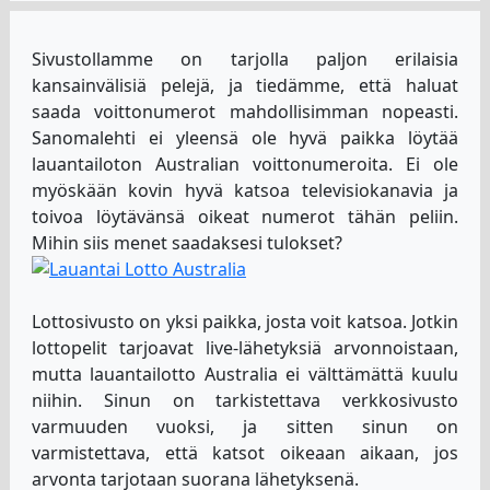
Sivustollamme on tarjolla paljon erilaisia
kansainvälisiä pelejä, ja tiedämme, että haluat
saada voittonumerot mahdollisimman nopeasti.
Sanomalehti ei yleensä ole hyvä paikka löytää
lauantailoton Australian voittonumeroita. Ei ole
myöskään kovin hyvä katsoa televisiokanavia ja
toivoa löytävänsä oikeat numerot tähän peliin.
Mihin siis menet saadaksesi tulokset?
Lottosivusto on yksi paikka, josta voit katsoa. Jotkin
lottopelit tarjoavat live-lähetyksiä arvonnoistaan,
mutta lauantailotto Australia ei välttämättä kuulu
niihin. Sinun on tarkistettava verkkosivusto
varmuuden vuoksi, ja sitten sinun on
varmistettava, että katsot oikeaan aikaan, jos
arvonta tarjotaan suorana lähetyksenä.